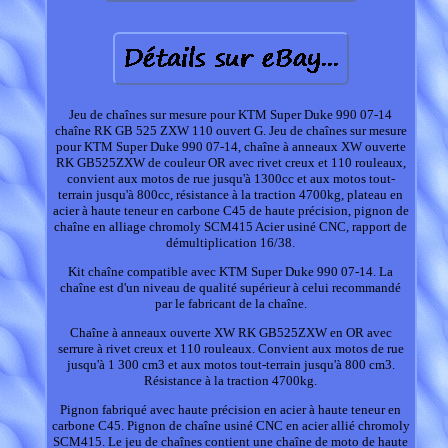
Jeu de chaînes sur mesure pour KTM Super Duke 990 07-14
chaîne RK GB 525 ZXW 110 ouvert G. Jeu de chaînes sur mesure
pour KTM Super Duke 990 07-14, chaîne à anneaux XW ouverte
RK GB525ZXW de couleur OR avec rivet creux et 110 rouleaux,
convient aux motos de rue jusqu'à 1300cc et aux motos tout-
terrain jusqu'à 800cc, résistance à la traction 4700kg, plateau en
acier à haute teneur en carbone C45 de haute précision, pignon de
chaîne en alliage chromoly SCM415 Acier usiné CNC, rapport de
démultiplication 16/38.
Kit chaîne compatible avec KTM Super Duke 990 07-14. La
chaîne est d'un niveau de qualité supérieur à celui recommandé
par le fabricant de la chaîne.
Chaîne à anneaux ouverte XW RK GB525ZXW en OR avec
serrure à rivet creux et 110 rouleaux. Convient aux motos de rue
jusqu'à 1 300 cm3 et aux motos tout-terrain jusqu'à 800 cm3.
Résistance à la traction 4700kg.
Pignon fabriqué avec haute précision en acier à haute teneur en
carbone C45. Pignon de chaîne usiné CNC en acier allié chromoly
SCM415. Le jeu de chaînes contient une chaîne de moto de haute