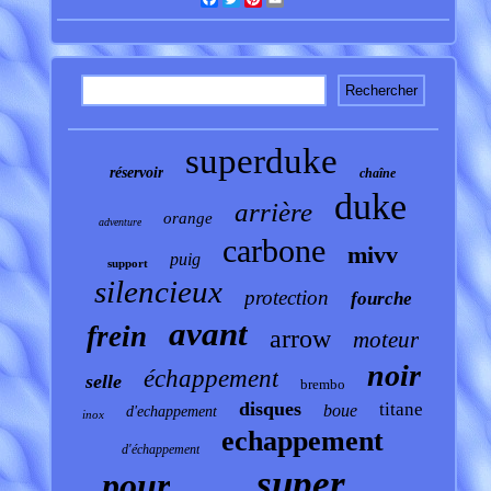
superduke
réservoir
chaîne
duke
arrière
orange
adventure
carbone
mivv
puig
support
silencieux
protection
fourche
avant
frein
arrow
moteur
noir
échappement
selle
brembo
disques
titane
boue
d'echappement
inox
echappement
d'échappement
super
pour