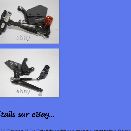
 (Coussinet 12-24). Cette fiche produit a été automatiquement traduite. Si vous 