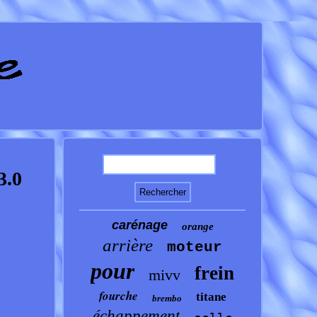
3.0
carénage
orange
arrière
moteur
pour
frein
mivv
fourche
titane
brembo
échappement