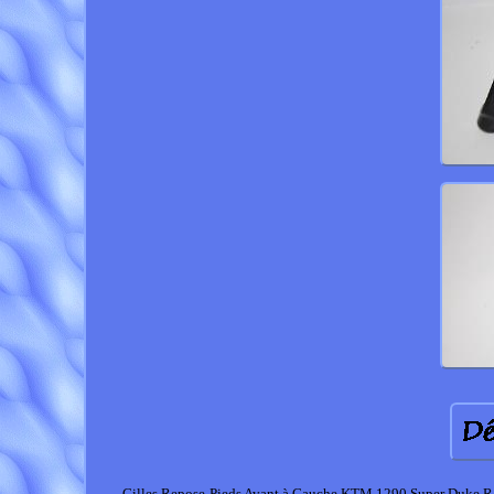
Gilles Repose-Pieds Avant à Gauche KTM 1290 Super Duke R 3.0