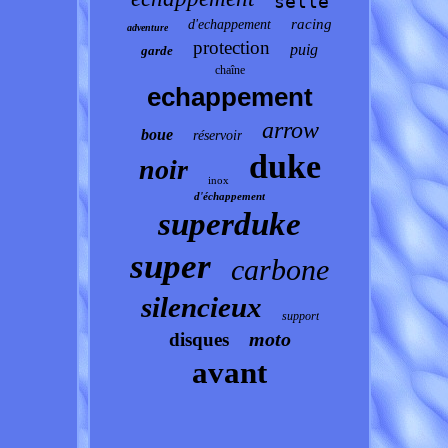
selle
racing
d'echappement
adventure
protection
puig
garde
chaîne
echappement
arrow
boue
réservoir
duke
noir
inox
d'échappement
superduke
super
carbone
silencieux
support
moto
disques
avant