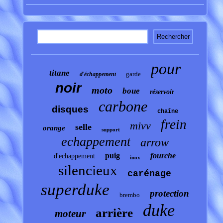
pour
titane
garde
d'échappement
noir
moto
boue
réservoir
carbone
disques
chaîne
frein
mivv
selle
orange
support
echappement
arrow
puig
fourche
d'echappement
inox
silencieux
carénage
superduke
protection
brembo
duke
arrière
moteur