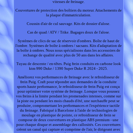
vitesses de freinage.
Couvertures de protection des boîtiers du moteur. Attachements de
la plaque d'immatriculation.
Coussin d'air de cul sauvage. Kits de dossier d'alose.
Cas de quad / ATV / Trike. Bagages doux de l'alose.
Systèmes de clics de sac de réservoir d'ombres. Boîte de haut de
l'ombre. Systèmes de boîte à ombres / sacsans. Kits d'adaptation de
la boîte à ombres. Nous nous spécialisons dans les accessoires de
rechange de qualité avec plus de 50 ans dans les affaires.
Tuyau de descente / en-têtes. Puig frein conduits en carbone look
ktm 990 Duke / 1390 Super Duke R 2024 - 2025.
Améliorez vos performances de freinage avec le refroidisseur de
frein Puig. Craft pour répondre aux demandes de la conduite
sports haute performance, le refroidisseur de frein Puig est conçu
pour optimiser votre système de freinage. Lorsque vous poussez
vos freins à la limite pendant les promenades intenses, comme sur
la piste ou pendant les mois chauds d'été, une surchauffe peut se
produire, compromettant les performances et l'expérience tactile
du freinage. Fabriqué à Barcelone à l'aide de technologies de
moulage en plastique de pointe, ce refroidisseur de frein se
compose de deux couvertures en plastique ABS premium - une
pour chaque disque et assemblage des callosités. Ces couvertures
créent un canal qui capture et comprime de l'air, le dirigeant avec