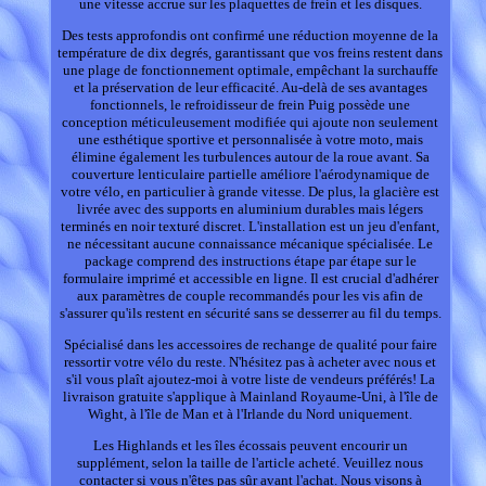
une vitesse accrue sur les plaquettes de frein et les disques.
Des tests approfondis ont confirmé une réduction moyenne de la
température de dix degrés, garantissant que vos freins restent dans
une plage de fonctionnement optimale, empêchant la surchauffe
et la préservation de leur efficacité. Au-delà de ses avantages
fonctionnels, le refroidisseur de frein Puig possède une
conception méticuleusement modifiée qui ajoute non seulement
une esthétique sportive et personnalisée à votre moto, mais
élimine également les turbulences autour de la roue avant. Sa
couverture lenticulaire partielle améliore l'aérodynamique de
votre vélo, en particulier à grande vitesse. De plus, la glacière est
livrée avec des supports en aluminium durables mais légers
terminés en noir texturé discret. L'installation est un jeu d'enfant,
ne nécessitant aucune connaissance mécanique spécialisée. Le
package comprend des instructions étape par étape sur le
formulaire imprimé et accessible en ligne. Il est crucial d'adhérer
aux paramètres de couple recommandés pour les vis afin de
s'assurer qu'ils restent en sécurité sans se desserrer au fil du temps.
Spécialisé dans les accessoires de rechange de qualité pour faire
ressortir votre vélo du reste. N'hésitez pas à acheter avec nous et
s'il vous plaît ajoutez-moi à votre liste de vendeurs préférés! La
livraison gratuite s'applique à Mainland Royaume-Uni, à l'île de
Wight, à l'île de Man et à l'Irlande du Nord uniquement.
Les Highlands et les îles écossais peuvent encourir un
supplément, selon la taille de l'article acheté. Veuillez nous
contacter si vous n'êtes pas sûr avant l'achat. Nous visons à