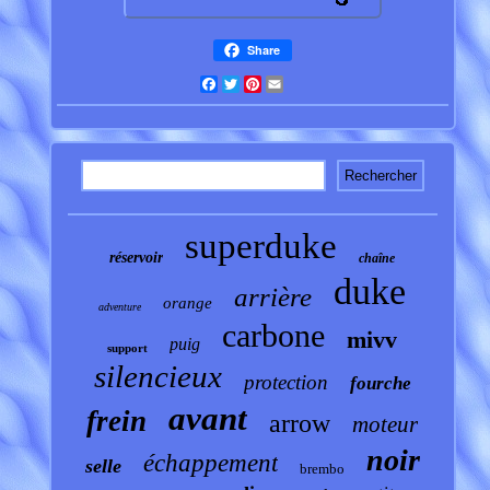
Share
Facebook
Twitter
Pinterest
Email
superduke
réservoir
chaîne
duke
arrière
orange
adventure
carbone
mivv
puig
support
silencieux
protection
fourche
avant
frein
arrow
moteur
noir
échappement
selle
brembo