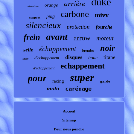
duke
arrière
orange
adventure
carbone
mivv
puig
support
silencieux
protection
fourche
avant
frein
arrow
moteur
noir
échappement
selle
brembo
disques
titane
boue
d'echappement
inox
echappement
d'échappement
super
pour
garde
racing
moto
carénage
Accueil
Sitemap
Pour nous joindre