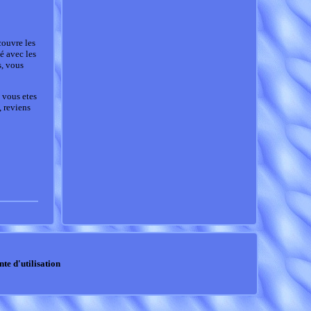
couvre les
é avec les
s, vous
 vous etes
, reviens
nte d'utilisation