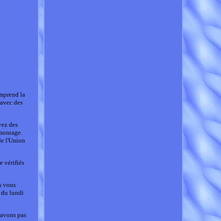
omprend la
 avec des
vez des
 montage.
de l'Union
e vérifiés
us vous
 du lundi
'avons pas