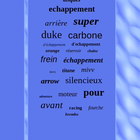
echappement
super
arrière
duke
carbone
d'échappement
d'echappement
orange
réservoir
chaîne
frein
échappement
mivv
titane
inox
silencieux
arrow
pour
moteur
adventure
avant
fourche
racing
brembo