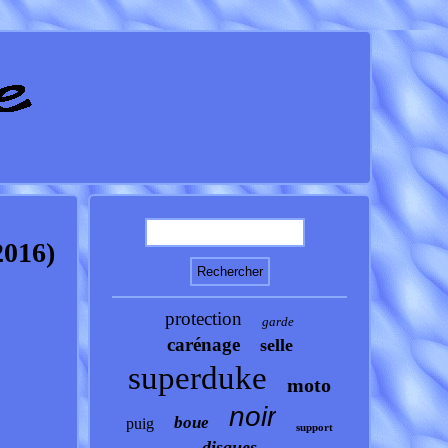
016)
protection
garde
carénage
selle
superduke
moto
noir
boue
puig
support
disques