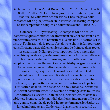
4 Plaquettes de Frein Avant Brembo Sr KTM 1290 Super Duke R
2018 2019 2020 2021. Cette fiche produit a été automatiquement
traduite. Si vous avez des questions, n'hésitez pas à nous
contacter. Kit de plaquettes de frein Brembo SR Racing composé.
Le kit comprend: 2 couples de coussinets avant 07BB37SR.
Composé "SR" Syter Racing Le composé SR a de telles
caractéristiques (coefficient de frottement élevé et constant à des
températures élevées) qui permettent à la fois une utilisation sur la
piste et l'utilisation de la route: c'est donc le choix idéal pour ceux
qui sollicitent particulièrement le système de freinage dans toutes
les conditions. Mélanges de compétition: Les principales
caractéristiques de ce type de matériaux sont la frottement élevé et
la constance des performances, en particulier avec des
températures disques élevées. Ces caractéristiques garantissent un
freinage excellent et uniforme pendant toute la durée de la
compétition, ce qui rend la manifestation des effets de
décoloration. Le composé SR a de telles caractéristiques
(coefficient de frottement élevé et constant à des températures
élevées) qui permettent à la fois une utilisation sur la piste et
l'utilisation de la route: c'est donc le choix idéal pour ceux qui
sollicitent particulièrement le système de freinage dans toutes les
conditions. Le secret d'un freinage sûr est également dans les
tablettes. Brembo, leader mondial des freins, integra son offre avec
une gamme complète de pads à haute performance, le résultat de
la technologie Avant-Garde visant à améliorer la sécurité de