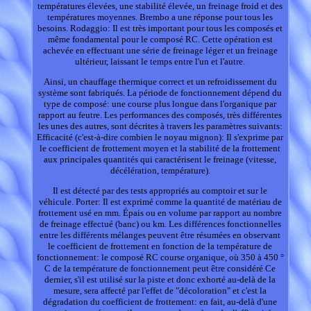
températures élevées, une stabilité élevée, un freinage froid et des
températures moyennes. Brembo a une réponse pour tous les
besoins. Rodaggio: Il est très important pour tous les composés et
même fondamental pour le composé RC. Cette opération est
achevée en effectuant une série de freinage léger et un freinage
ultérieur, laissant le temps entre l'un et l'autre.
Ainsi, un chauffage thermique correct et un refroidissement du
système sont fabriqués. La période de fonctionnement dépend du
type de composé: une course plus longue dans l'organique par
rapport au feutre. Les performances des composés, très différentes
les unes des autres, sont décrites à travers les paramètres suivants:
Efficacité (c'est-à-dire combien le noyau mignon): Il s'exprime par
le coefficient de frottement moyen et la stabilité de la frottement
aux principales quantités qui caractérisent le freinage (vitesse,
décélération, température).
Il est détecté par des tests appropriés au comptoir et sur le
véhicule. Porter: Il est exprimé comme la quantité de matériau de
frottement usé en mm. Épais ou en volume par rapport au nombre
de freinage effectué (banc) ou km. Les différences fonctionnelles
entre les différents mélanges peuvent être résumées en observant
le coefficient de frottement en fonction de la température de
fonctionnement: le composé RC course organique, où 350 à 450 °
C de la température de fonctionnement peut être considéré Ce
dernier, s'il est utilisé sur la piste et donc exhorté au-delà de la
mesure, sera affecté par l'effet de "décoloration" et c'est la
dégradation du coefficient de frottement: en fait, au-delà d'une