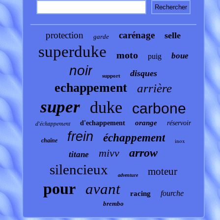
protection
carénage
selle
garde
superduke
moto
boue
puig
noir
disques
support
echappement
arrière
super
duke
carbone
orange
d'échappement
d'echappement
réservoir
frein
échappement
chaîne
inox
arrow
mivv
titane
silencieux
moteur
adventure
pour
avant
fourche
racing
brembo