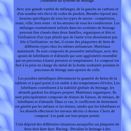
l'ensemble du système de freinage.
Avec une grande variété de mélanges, de la gauche au carbone et
d'un nombre très élevé de codes de produit, Brembo répond aux
besoins spécifiques de tous les types de motos - compétition,
route, ville, hors route - et les attentes de tous les conducteurs. Les
mélanges normalement utilisés dans les systèmes de freinage
peuvent être classés dans deux familles, organiques et frits et
l'utilisation d'un type plutôt que de l'autre n'est absolument pas
liée à l'utilisation: en fait, il existe des plaquettes de frein de
différents types chez les mêmes utilisateurs. Matériaux
malarizeds: Ils sont composés de poussière métallique, avec des
ajouts de lubrifiants et d'abrasifs qui sont agglomérés ensemble
par un processus à haute pression et températures. Le composé est
fixé à la prise en charge du métal de la forme souhaitée pendant le
processus de frittage sans ajouter de colle.
Les poudres métalliques déterminent la quantité de freins de la
tablette et à quel point il est stable à des températures élevées; Les
lubrifiants contribuent à la stabilité globale du freinage, les
abrasifs gardent les disques propres. Matériaux organiques: Ils
sont principalement composés de résines de liaison, de métaux, de
lubrifiants et d'abrasifs. Dans ce cas, le coefficient de frottement
est généré par les métaux et les résines, tandis que les lubrifiants et
les abrasifs effectuent les travaux décrits ci-dessus. Choix de
composé: Les pads ont leur propre portée.
Cela dépend des différentes situations auxquelles un plaquette de
frein doit faire face: Racing - Privalise le freinage à des