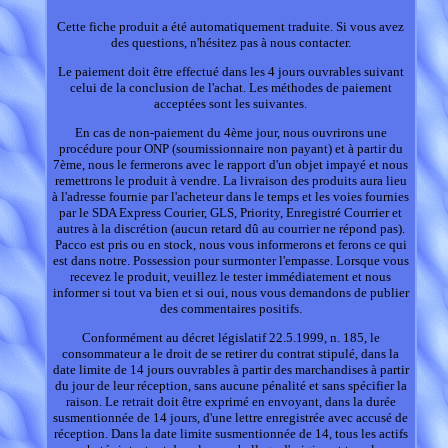
Cette fiche produit a été automatiquement traduite. Si vous avez
des questions, n'hésitez pas à nous contacter.
Le paiement doit être effectué dans les 4 jours ouvrables suivant
celui de la conclusion de l'achat. Les méthodes de paiement
acceptées sont les suivantes.
En cas de non-paiement du 4ème jour, nous ouvrirons une
procédure pour ONP (soumissionnaire non payant) et à partir du
7ème, nous le fermerons avec le rapport d'un objet impayé et nous
remettrons le produit à vendre. La livraison des produits aura lieu
à l'adresse fournie par l'acheteur dans le temps et les voies fournies
par le SDA Express Courier, GLS, Priority, Enregistré Courrier et
autres à la discrétion (aucun retard dû au courrier ne répond pas).
Pacco est pris ou en stock, nous vous informerons et ferons ce qui
est dans notre. Possession pour surmonter l'empasse. Lorsque vous
recevez le produit, veuillez le tester immédiatement et nous
informer si tout va bien et si oui, nous vous demandons de publier
des commentaires positifs.
Conformément au décret législatif 22.5.1999, n. 185, le
consommateur a le droit de se retirer du contrat stipulé, dans la
date limite de 14 jours ouvrables à partir des marchandises à partir
du jour de leur réception, sans aucune pénalité et sans spécifier la
raison. Le retrait doit être exprimé en envoyant, dans la durée
susmentionnée de 14 jours, d'une lettre enregistrée avec accusé de
réception. Dans la date limite susmentionnée de 14, tous les actifs