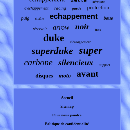
selle
adventure
protection
racing
d'echappement
garde
echappement
puig
boue
chaîne
noir
arrow
réservoir
inox
duke
d'échappement
super
superduke
carbone
silencieux
support
avant
moto
disques
Accueil
Sitemap
Pour nous joindre
Politique de confidentialité