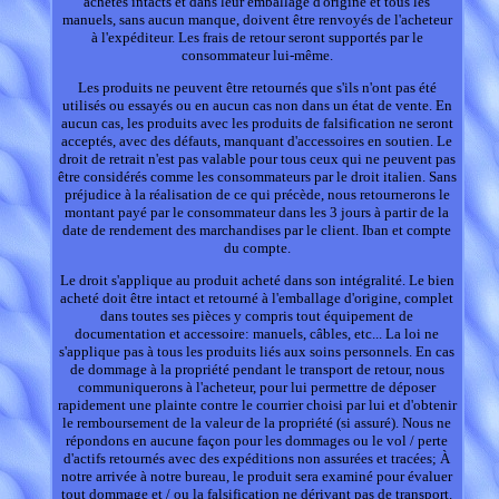
achetés intacts et dans leur emballage d'origine et tous les
manuels, sans aucun manque, doivent être renvoyés de l'acheteur
à l'expéditeur. Les frais de retour seront supportés par le
consommateur lui-même.
Les produits ne peuvent être retournés que s'ils n'ont pas été
utilisés ou essayés ou en aucun cas non dans un état de vente. En
aucun cas, les produits avec les produits de falsification ne seront
acceptés, avec des défauts, manquant d'accessoires en soutien. Le
droit de retrait n'est pas valable pour tous ceux qui ne peuvent pas
être considérés comme les consommateurs par le droit italien. Sans
préjudice à la réalisation de ce qui précède, nous retournerons le
montant payé par le consommateur dans les 3 jours à partir de la
date de rendement des marchandises par le client. Iban et compte
du compte.
Le droit s'applique au produit acheté dans son intégralité. Le bien
acheté doit être intact et retourné à l'emballage d'origine, complet
dans toutes ses pièces y compris tout équipement de
documentation et accessoire: manuels, câbles, etc... La loi ne
s'applique pas à tous les produits liés aux soins personnels. En cas
de dommage à la propriété pendant le transport de retour, nous
communiquerons à l'acheteur, pour lui permettre de déposer
rapidement une plainte contre le courrier choisi par lui et d'obtenir
le remboursement de la valeur de la propriété (si assuré). Nous ne
répondons en aucune façon pour les dommages ou le vol / perte
d'actifs retournés avec des expéditions non assurées et tracées; À
notre arrivée à notre bureau, le produit sera examiné pour évaluer
tout dommage et / ou la falsification ne dérivant pas de transport.