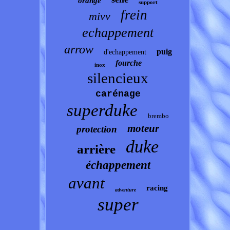
orange
support
frein
mivv
echappement
arrow
puig
d'echappement
fourche
inox
silencieux
carénage
superduke
brembo
moteur
protection
duke
arrière
échappement
avant
racing
adventure
super