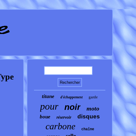
Type
titane
garde
d'échappement
pour
noir
moto
disques
boue
réservoir
carbone
chaîne
selle