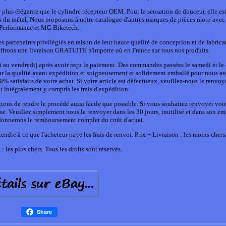
lus élégante que le cylindre récepteur OEM. Pour la sensation de douceur, elle es
is du métal. Nous proposons à notre catalogue d'autres marques de pièces moto ave
Performance et MG Biketech.
 partenaires privilégiés en raison de leur haute qualité de conception et de fabrica
 offrons une livraison GRATUITE n'importe où en France sur tous nos produits.
di au vendredi) après avoir reçu le paiement. Des commandes passées le samedi et l
our la qualité avant expédition et soigneusement et solidement emballé pour nous as
0% satisfaits de votre achat. Si votre article est défectueux, veuillez-nous le renvoy
 intégralement y compris les frais d'expédition.
ns de rendre le procédé aussi facile que possible. Si vous souhaitez renvoyer votre
me. Veuillez simplement nous le renvoyer dans les 30 jours, inutilisé et dans son e
 donnerons le remboursement complet du coût d'achat.
tendre à ce que l'acheteur paye les frais de renvoi. Prix + Livraison : les moins chers
: les plus chers. Tous les droits sont réservés.
Share