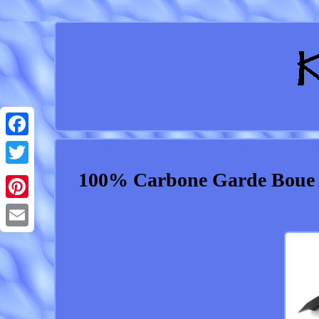
Facebook
100% Carbone Garde Boue 
Twitter
Pinterest
Email