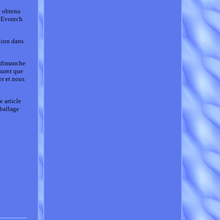
t obtenu
c Evotech
tion dans
e dimanche
surer que
er et nous
 article
mballage
.