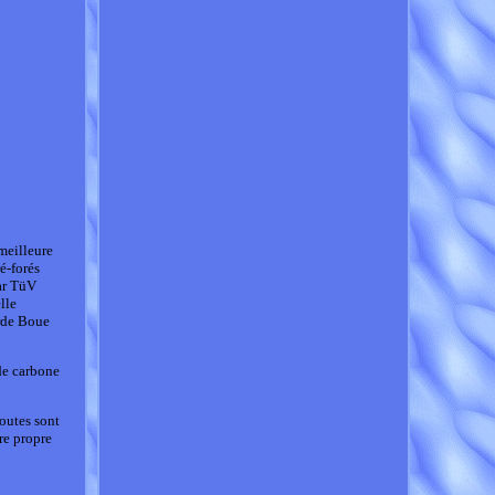
meilleure
é-forés
ar TüV
lle
arde Boue
de carbone
toutes sont
re propre