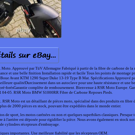
Moto. Approuvé par TüV Allemagne Fabriqué à partir de la fibre de carbone de la 
nce et une belle finition Installation rapide et facile Tous les points de montage pr
 Boue Avant KTM 1290 Super Duke 13-19 Type B Mat. Spécifications Approuvé p
meilleure qualitéDurcissement dans un autoclave pour une haute résistance et une be
age pré-forésGarantie complète de remboursement. Bienvenue à RSR Moto Europe. G
R 04-05. RSR Moto BMW S1000RR Fibre de Carbone Reposes Pieds.
SR Moto est un détaillant de pièces moto, spécialisé dans des produits en fibre 
lus de 2000 pièces en stock, pouvant être expédiées dans le monde entier.
tos de sport, les motos carénées ou non et quelques superbikes classiques. Presque 
re à l'arrière est déposée pour rigidifier la pièce. Nous avons également en stock not
e cylindres récepteurs d'embrayage.
tiques importantes. Une meilleure fiabilité que les récepteurs OEM.